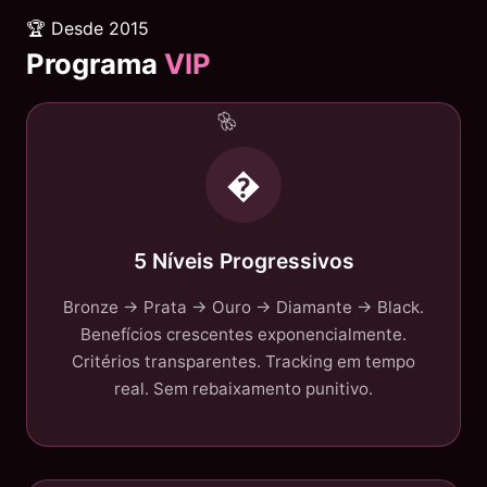
🏆 Desde 2015
Programa
VIP
�
5 Níveis Progressivos
Bronze → Prata → Ouro → Diamante → Black.
Benefícios crescentes exponencialmente.
Critérios transparentes. Tracking em tempo
real. Sem rebaixamento punitivo.