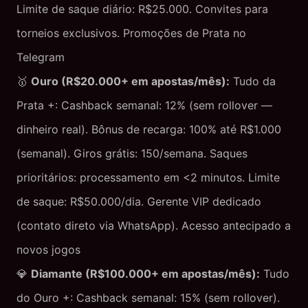
Limite de saque diário: R$25.000. Convites para
torneios exclusivos. Promoções de Prata no
Telegram
🥇
Ouro (R$20.000+ em apostas/mês):
Tudo da
Prata +: Cashback semanal: 12% (sem rollover —
dinheiro real). Bônus de recarga: 100% até R$1.000
(semanal). Giros grátis: 150/semana. Saques
prioritários: processamento em <2 minutos. Limite
de saque: R$50.000/dia. Gerente VIP dedicado
(contato direto via WhatsApp). Acesso antecipado a
novos jogos
💎
Diamante (R$100.000+ em apostas/mês):
Tudo
do Ouro +: Cashback semanal: 15% (sem rollover).