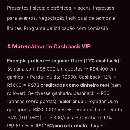
Presentes físicos: eletrônicos, viagens, ingressos
para eventos. Negociação individual de termos e
limites. Programa de indicação com comissão
A Matemática do Cashback VIP
Exemplo prático — Jogador Ouro (12% cashback):
Semana com R$5.000 em apostas → R$4.400 em
ganhos → Perda líquida: R$600. Cashback: 12% ×
R$600 =
R$72 creditados como dinheiro real
(sem
rollover). Se tivesse ganhado: cashback = R$0
(apenas sobre perdas).
Valor anual:
Jogador Ouro
que aposta R$20.000/mês → perda média esperada
~4% (RTP 96%) = R$800/mês → Cashback 12% =
R$96/mês =
R$1.152/ano retornado
. Jogador