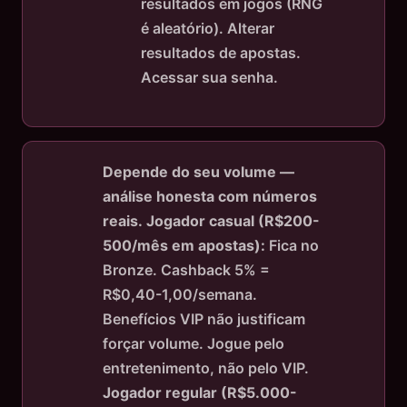
resultados em jogos (RNG
é aleatório). Alterar
resultados de apostas.
Acessar sua senha.
Depende do seu volume —
análise honesta com números
reais.
Jogador casual (R$200-
500/mês em apostas):
Fica no
Bronze. Cashback 5% =
R$0,40-1,00/semana.
Benefícios VIP não justificam
forçar volume. Jogue pelo
entretenimento, não pelo VIP.
Jogador regular (R$5.000-