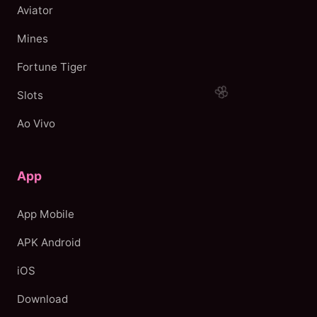
Aviator
Mines
Fortune Tiger
Slots
Ao Vivo
App
App Mobile
APK Android
iOS
Download