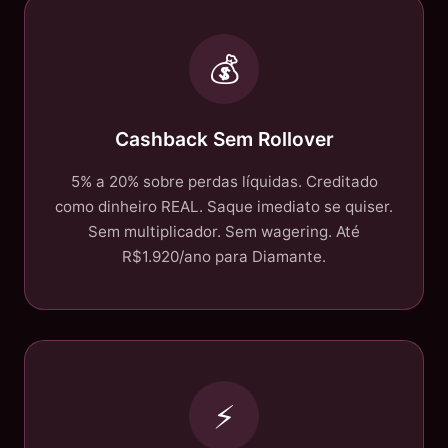
💰
Cashback Sem Rollover
5% a 20% sobre perdas líquidas. Creditado
como dinheiro REAL. Saque imediato se quiser.
Sem multiplicador. Sem wagering. Até
R$1.920/ano para Diamante.
⚡