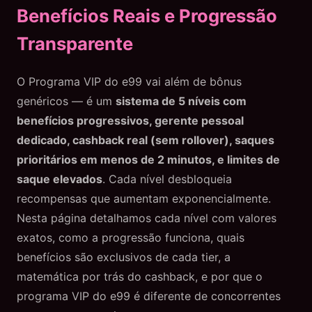
Benefícios Reais e Progressão
Transparente
O Programa VIP do e99 vai além de bônus
genéricos — é um
sistema de 5 níveis com
benefícios progressivos, gerente pessoal
dedicado, cashback real (sem rollover), saques
prioritários em menos de 2 minutos, e limites de
saque elevados
. Cada nível desbloqueia
recompensas que aumentam exponencialmente.
Nesta página detalhamos cada nível com valores
exatos, como a progressão funciona, quais
benefícios são exclusivos de cada tier, a
matemática por trás do cashback, e por que o
programa VIP do e99 é diferente de concorrentes