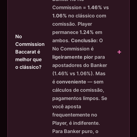
Commission =
1.46%
vs
1.06%
no clássico com
comissão. Player
permanece
1.24%
em
No
ambos.
Conclusão:
O
Commission
No Commission é
Baccarat é
ligeiramente pior
para
melhor que
apostadores do Banker
o clássico?
(1.46% vs 1.06%). Mas
é
conveniente
— sem
cálculos de comissão,
pagamentos limpos. Se
você aposta
frequentemente no
Player, é indiferente.
Para Banker puro, o