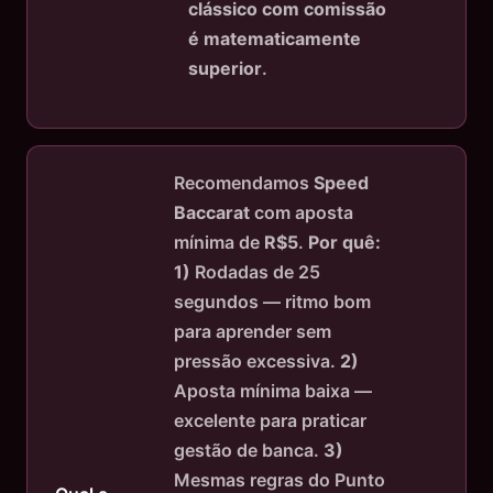
clássico com comissão
é matematicamente
superior
.
Recomendamos
Speed
Baccarat
com aposta
mínima de
R$5
.
Por quê:
1)
Rodadas de 25
segundos — ritmo bom
para aprender sem
pressão excessiva.
2)
Aposta mínima baixa —
excelente para praticar
gestão de banca.
3)
Mesmas regras do Punto