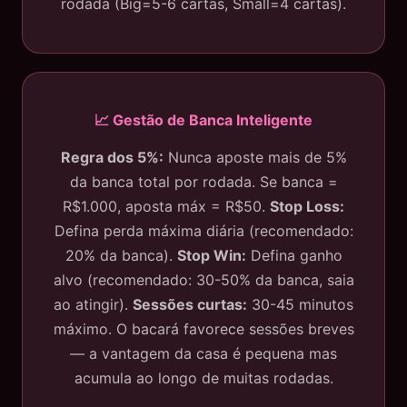
rodada (Big=5-6 cartas, Small=4 cartas).
📈 Gestão de Banca Inteligente
Regra dos 5%:
Nunca aposte mais de 5%
da banca total por rodada. Se banca =
R$1.000, aposta máx = R$50.
Stop Loss:
Defina perda máxima diária (recomendado:
20% da banca).
Stop Win:
Defina ganho
alvo (recomendado: 30-50% da banca, saia
ao atingir).
Sessões curtas:
30-45 minutos
máximo. O bacará favorece sessões breves
— a vantagem da casa é pequena mas
acumula ao longo de muitas rodadas.