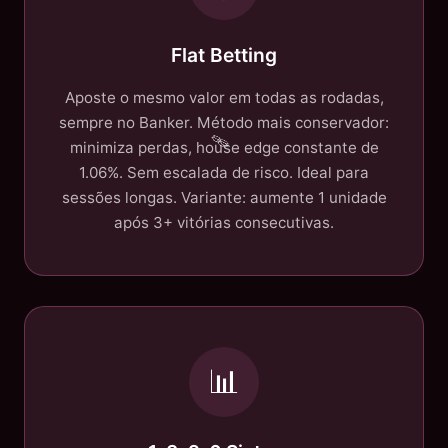
Flat Betting
Aposte o mesmo valor em todas as rodadas,
sempre no Banker. Método mais conservador:
minimiza perdas, house edge constante de
1.06%. Sem escalada de risco. Ideal para
sessões longas. Variante: aumente 1 unidade
após 3+ vitórias consecutivas.
📊