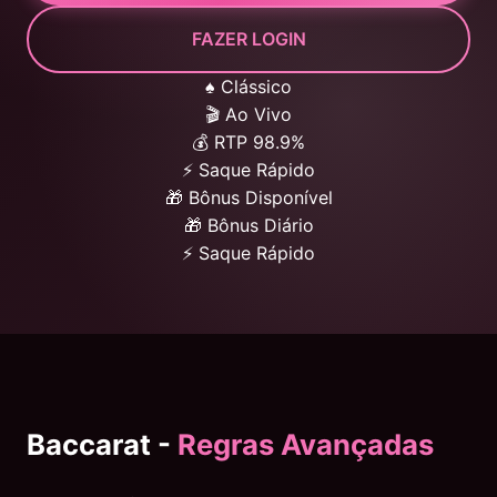
FAZER LOGIN
♠️ Clássico
🎬 Ao Vivo
💰 RTP 98.9%
⚡ Saque Rápido
🎁 Bônus Disponível
🎁 Bônus Diário
⚡ Saque Rápido
Baccarat -
Regras Avançadas