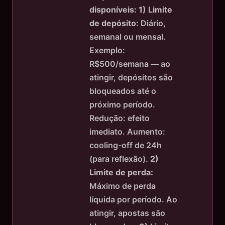
disponíveis:
1) Limite
de depósito:
Diário,
semanal ou mensal.
Exemplo:
R$500/semana — ao
atingir, depósitos são
bloqueados até o
próximo período.
Redução: efeito
imediato. Aumento:
cooling-off de 24h
(para reflexão).
2)
Limite de perda:
Máximo de perda
líquida por período. Ao
atingir, apostas são