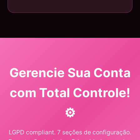
Gerencie Sua Conta
com Total Controle!
⚙️
LGPD compliant. 7 seções de configuração.