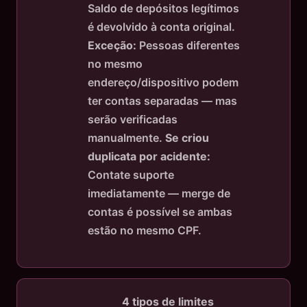
Saldo de depósitos legítimos
é devolvido à conta original.
Exceção:
Pessoas diferentes
no mesmo
endereço/dispositivo podem
ter contas separadas — mas
serão verificadas
manualmente.
Se criou
duplicata por acidente:
Contate suporte
imediatamente — merge de
contas é possível se ambas
estão no mesmo CPF.
4 tipos de limites