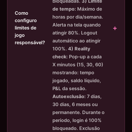
bloqueadas.
3) Limite
de tempo:
Máximo de
Como
horas por dia/semana.
configuro
Alerta na tela quando
limites de
atingir 80%. Logout
jogo
automático ao atingir
responsável?
100%.
4) Reality
check:
Pop-up a cada
X minutos (15, 30, 60)
mostrando: tempo
jogado, saldo líquido,
P&L da sessão.
Autoexclusão:
7 dias,
30 dias, 6 meses ou
permanente. Durante o
período, login é 100%
bloqueado. Exclusão