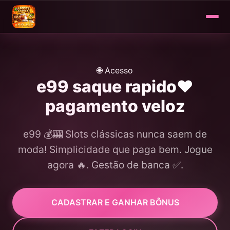
🌐 Acesso
e99 saque rapido❤️
pagamento veloz
e99 💰🎰 Slots clássicas nunca saem de
moda! Simplicidade que paga bem. Jogue
agora 🔥. Gestão de banca ✅.
CADASTRAR E GANHAR BÔNUS