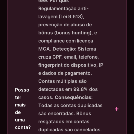
e99.
Por quê:
Regulamentação anti-
lavagem (Lei 9.613),
prevenção de abuso de
bônus (bonus hunting), e
compliance com licença
MGA.
Detecção:
Sistema
cruza CPF, email, telefone,
fingerprint do dispositivo, IP
e dados de pagamento.
Contas múltiplas são
detectadas em 99.8% dos
Posso
ter
casos.
Consequências:
mais
Todas as contas duplicadas
de
são encerradas. Bônus
uma
resgatados em contas
conta?
duplicadas são cancelados.