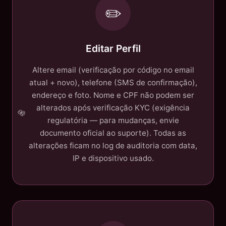
✏️
Editar Perfil
Altere email (verificação por código no email
atual + novo), telefone (SMS de confirmação),
endereço e foto. Nome e CPF não podem ser
alterados após verificação KYC (exigência
regulatória — para mudanças, envie
documento oficial ao suporte). Todas as
alterações ficam no log de auditoria com data,
IP e dispositivo usado.