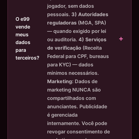
jogador, sem dados
pessoais.
3) Autoridades
O e99
reguladoras
(MGA, SPA)
vende
— quando exigido por lei
meus
ou auditoria.
4) Serviços
dados
de verificação
(Receita
para
Federal para CPF, bureaus
terceiros?
para KYC) — dados
mínimos necessários.
Marketing:
Dados de
marketing NUNCA são
compartilhados com
anunciantes. Publicidade
é gerenciada
internamente. Você pode
revogar consentimento de