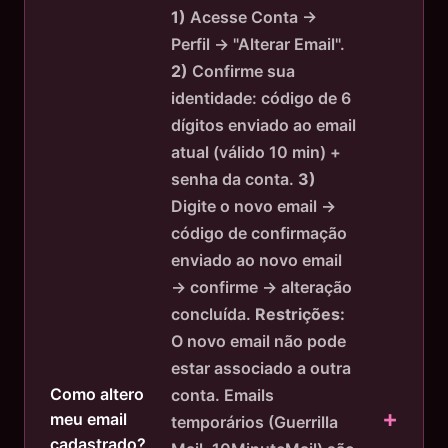
1)
Acesse Conta →
Perfil → "Alterar Email".
2)
Confirme sua
identidade: código de 6
dígitos enviado ao email
atual (válido 10 min) +
senha da conta.
3)
Digite o novo email →
código de confirmação
enviado ao novo email
→ confirme → alteração
concluída.
Restrições:
O novo email não pode
estar associado a outra
Como altero
conta. Emails
meu email
temporários (Guerrilla
cadastrado?