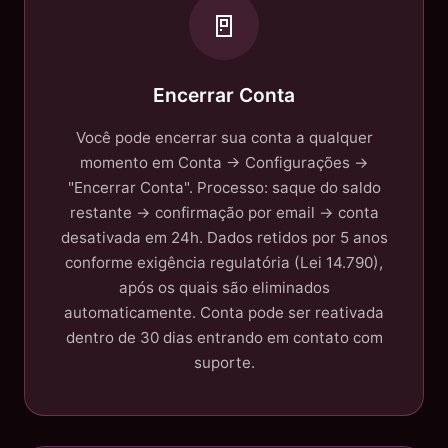
🚪
Encerrar Conta
Você pode encerrar sua conta a qualquer
momento em Conta → Configurações →
"Encerrar Conta". Processo: saque do saldo
restante → confirmação por email → conta
desativada em 24h. Dados retidos por 5 anos
conforme exigência regulatória (Lei 14.790),
após os quais são eliminados
automaticamente. Conta pode ser reativada
dentro de 30 dias entrando em contato com
suporte.