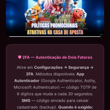
🛡️ 2FA — Autenticação de Dois Fatores
Ative em
Configurações → Segurança →
2FA
. Métodos disponíveis:
App
Autenticador
(Google Authenticator, Authy,
Microsoft Authenticator) — código TOTP de
6 dígitos que muda a cada 30 segundos.
SMS
— código enviado para celular
cadastrado (backup).
Quando é exigido: