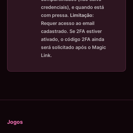
credenciais), e quando está
com pressa.
Limitação:
Requer acesso ao email
cadastrado. Se 2FA estiver
ativado, o código 2FA ainda
será solicitado após o Magic
Link.
Jogos