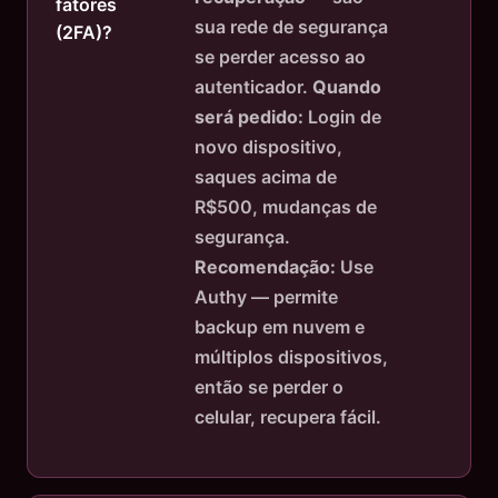
fatores
sua rede de segurança
(2FA)?
se perder acesso ao
autenticador.
Quando
será pedido:
Login de
novo dispositivo,
saques acima de
R$500, mudanças de
segurança.
Recomendação:
Use
Authy — permite
backup em nuvem e
múltiplos dispositivos,
então se perder o
celular, recupera fácil.