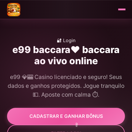
🔐 Login
e99 baccara❤️ baccara
ao vivo online
e99 💎🎰 Casino licenciado e seguro! Seus
dados e ganhos protegidos. Jogue tranquilo
💵. Aposte com calma ⏱️.
CADASTRAR E GANHAR BÔNUS