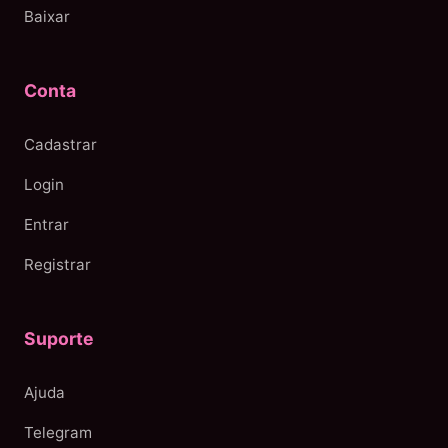
Baixar
Conta
Cadastrar
Login
Entrar
Registrar
Suporte
Ajuda
Telegram