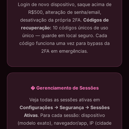
Login de novo dispositivo, saque acima de
R$500, alteração de senha/email,
desativação da própria 2FA.
Códigos de
recuperação:
10 códigos únicos de uso
único — guarde em local seguro. Cada
código funciona uma vez para bypass da
2FA em emergências.
� Gerenciamento de Sessões
Veja todas as sessões ativas em
Configurações → Segurança → Sessões
Ativas
. Para cada sessão: dispositivo
(modelo exato), navegador/app, IP (cidade