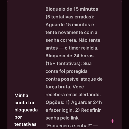
Bloqueio de 15 minutos
(5 tentativas erradas):
Aguarde 15 minutos e
tente novamente com a
senha correta. Não tente
antes — o timer reinicia.
Bloqueio de 24 horas
(15+ tentativas): Sua
conta foi protegida
contra possível ataque de
força bruta. Você
receberá email alertando.
Minha
Opções:
1)
Aguardar 24h
conta foi
bloqueada
e fazer login.
2)
Redefinir
por
senha pelo link
tentativas
"Esqueceu a senha?" —