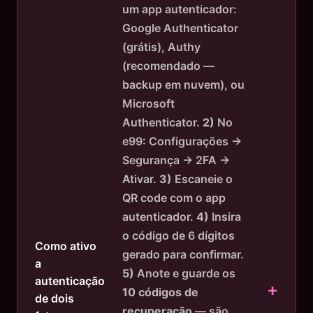
um app autenticador:
Google Authenticator
(grátis), Authy
(recomendado —
backup em nuvem), ou
Microsoft
Authenticator.
2)
No
e99: Configurações →
Segurança → 2FA →
Ativar.
3)
Escaneie o
QR code com o app
autenticador.
4)
Insira
o código de 6 dígitos
Como ativo
gerado para confirmar.
a
5)
Anote e guarde os
autenticação
10 códigos de
de dois
recuperação
— são