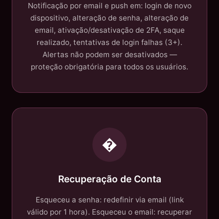
Notificação por email e push em: login de novo
dispositivo, alteração de senha, alteração de
email, ativação/desativação de 2FA, saque
realizado, tentativas de login falhas (3+).
Alertas não podem ser desativados —
proteção obrigatória para todos os usuários.
�
Recuperação de Conta
Esqueceu a senha: redefinir via email (link
válido por 1 hora). Esqueceu o email: recuperar