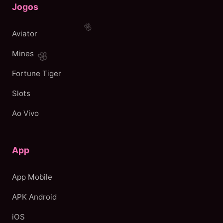
Jogos
Aviator
Mines
Fortune Tiger
Slots
Ao Vivo
App
App Mobile
APK Android
iOS