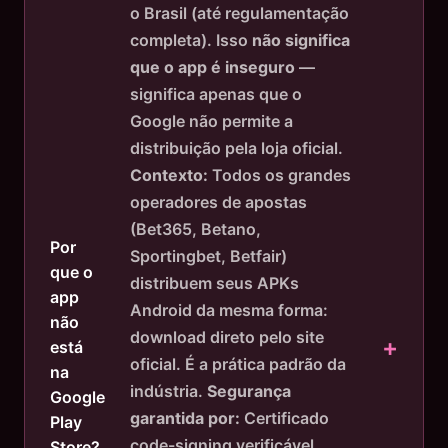
o Brasil (até regulamentação
completa). Isso
não significa
que o app é inseguro
—
significa apenas que o
Google não permite a
distribuição pela loja oficial.
Contexto:
Todos os grandes
operadores de apostas
(Bet365, Betano,
Por
Sportingbet, Betfair)
que o
distribuem seus APKs
app
Android da mesma forma:
não
download direto pelo site
está
oficial. É a prática padrão da
na
indústria.
Segurança
Google
garantida por:
Certificado
Play
code-signing verificável,
Store?