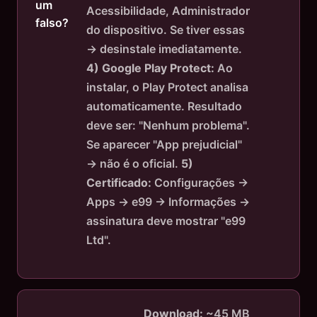
um
Acessibilidade, Administrador
falso?
do dispositivo. Se tiver essas
→ desinstale imediatamente.
4) Google Play Protect:
Ao
instalar, o Play Protect analisa
automaticamente. Resultado
deve ser: "Nenhum problema".
Se aparecer "App prejudicial"
→ não é o oficial.
5)
Certificado:
Configurações →
Apps → e99 → Informações →
assinatura deve mostrar "e99
Ltd".
Download:
~45 MB