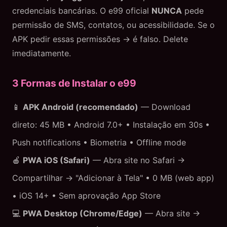
credenciais bancárias. O e99 oficial
NUNCA
pede
permissão de SMS, contatos, ou acessibilidade. Se o
APK pedir essas permissões → é falso. Delete
imediatamente.
3 Formas de Instalar o e99
📱
APK Android (recomendado)
— Download
direto: 45 MB • Android 7.0+ • Instalação em 30s •
Push notifications • Biometria • Offline mode
🍎
PWA iOS (Safari)
— Abra site no Safari →
Compartilhar → "Adicionar à Tela" • 0 MB (web app)
• iOS 14+ • Sem aprovação App Store
💻
PWA Desktop (Chrome/Edge)
— Abra site →