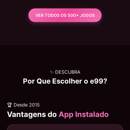
VER TODOS OS 500+ JOGOS
✨ DESCUBRA
Por Que Escolher o
e99
?
🏆 Desde 2015
Vantagens do
App Instalado