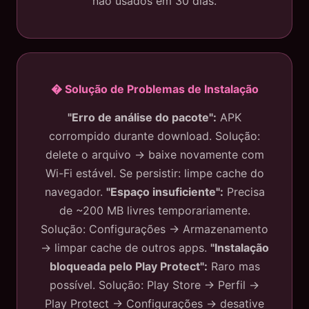
não usados em 30 dias.
� Solução de Problemas de Instalação
"Erro de análise do pacote":
APK
corrompido durante download. Solução:
delete o arquivo → baixe novamente com
Wi-Fi estável. Se persistir: limpe cache do
navegador.
"Espaço insuficiente":
Precisa
de ~200 MB livres temporariamente.
Solução: Configurações → Armazenamento
→ limpar cache de outros apps.
"Instalação
bloqueada pelo Play Protect":
Raro mas
possível. Solução: Play Store → Perfil →
Play Protect → Configurações → desative