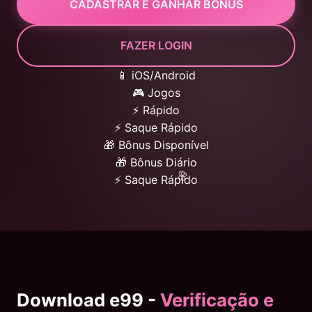
CADASTRAR E GANHAR BÔNUS
FAZER LOGIN
📱 iOS/Android
🎮 Jogos
⚡ Rápido
⚡ Saque Rápido
🎁 Bônus Disponível
🎁 Bônus Diário
⚡ Saque Rápido
Download e99 -
Verificação e