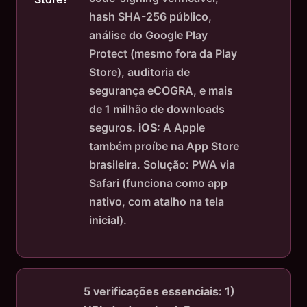
hash SHA-256 público,
análise do Google Play
Protect (mesmo fora da Play
Store), auditoria de
segurança eCOGRA, e mais
de 1 milhão de downloads
seguros.
iOS:
A Apple
também proíbe na App Store
brasileira. Solução: PWA via
Safari (funciona como app
nativo, com atalho na tela
inicial).
5 verificações essenciais:
1)