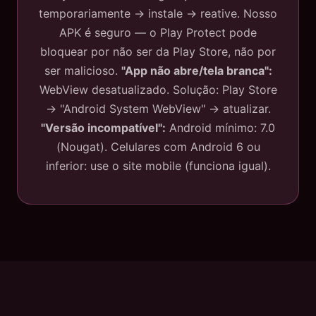
temporariamente → instale → reative. Nosso
APK é seguro — o Play Protect pode
bloquear por não ser da Play Store, não por
ser malicioso.
"App não abre/tela branca":
WebView desatualizado. Solução: Play Store
→ "Android System WebView" → atualizar.
"Versão incompatível":
Android mínimo: 7.0
(Nougat). Celulares com Android 6 ou
inferior: use o site mobile (funciona igual).