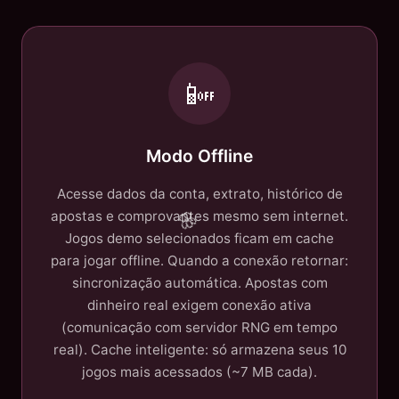
📴
Modo Offline
Acesse dados da conta, extrato, histórico de
apostas e comprovantes mesmo sem internet.
Jogos demo selecionados ficam em cache
para jogar offline. Quando a conexão retornar:
sincronização automática. Apostas com
dinheiro real exigem conexão ativa
(comunicação com servidor RNG em tempo
real). Cache inteligente: só armazena seus 10
jogos mais acessados (~7 MB cada).