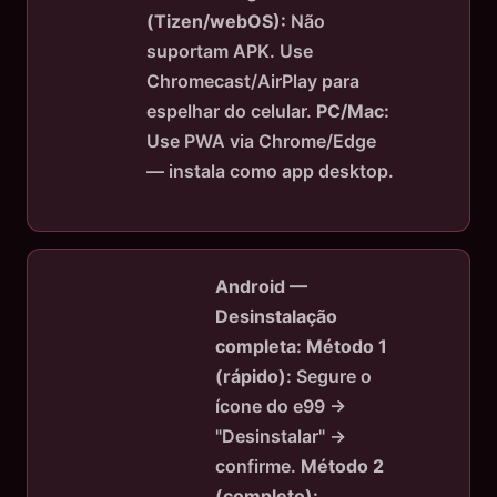
(Tizen/webOS):
Não
suportam APK. Use
Chromecast/AirPlay para
espelhar do celular.
PC/Mac:
Use PWA via Chrome/Edge
— instala como app desktop.
Android —
Desinstalação
completa:
Método 1
(rápido):
Segure o
ícone do e99 →
"Desinstalar" →
confirme.
Método 2
(completo):