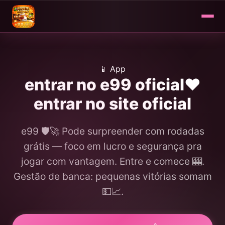
📱 App
entrar no e99 oficial❤️
entrar no site oficial
e99 🛡️🚀 Pode surpreender com rodadas
grátis — foco em lucro e segurança pra
jogar com vantagem. Entre e comece 🎰.
Gestão de banca: pequenas vitórias somam
💵📈.