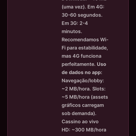
(uma vez). Em 4G:
30-60 segundos.
Em 3G: 2-4
minutos.
Recomendamos Wi-
Fi para estabilidade,
mas 4G funciona
perfeitamente.
Uso
de dados no app:
Navegação/lobby:
~2 MB/hora. Slots:
~5 MB/hora (assets
gráficos carregam
sob demanda).
Cassino ao vivo
HD: ~300 MB/hora