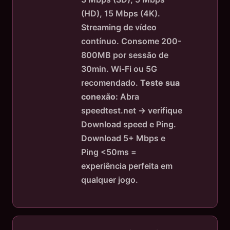
(HD), 15 Mbps (4K).
Streaming de vídeo
contínuo. Consome 200-
800MB por sessão de
30min. Wi-Fi ou 5G
recomendado.
Teste sua
conexão:
Abra
speedtest.net → verifique
Download speed e Ping.
Download 5+ Mbps e
Ping <50ms =
experiência perfeita em
qualquer jogo.