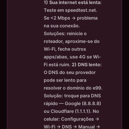
1) Sua internet está lenta:
Teste em speedtest.net.
Se <2 Mbps → problema
na sua conexão.
Soluções: reinicie o
roteador, aproxime-se do
Wi-Fi, feche outros
apps/abas, use 4G se Wi-
Fi está ruim.
2) DNS lento:
O DNS do seu provedor
pode ser lento para
resolver o domínio do e99.
Solução: troque para DNS
rápido — Google (8.8.8.8)
ou Cloudflare (1.1.1.1). No
celular: Configurações →
Wi-Fi → DNS → Manual →