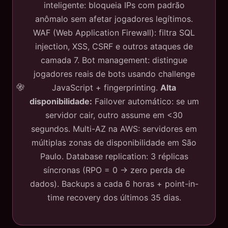
inteligente: bloqueia IPs com padrão
anômalo sem afetar jogadores legítimos.
WAF (Web Application Firewall): filtra SQL
injection, XSS, CSRF e outros ataques de
camada 7. Bot management: distingue
jogadores reais de bots usando challenge
JavaScript + fingerprinting.
Alta
disponibilidade:
Failover automático: se um
servidor cair, outro assume em <30
segundos. Multi-AZ na AWS: servidores em
múltiplas zonas de disponibilidade em São
Paulo. Database replication: 3 réplicas
síncronas (RPO = 0 → zero perda de
dados). Backups a cada 6 horas + point-in-
time recovery dos últimos 35 dias.