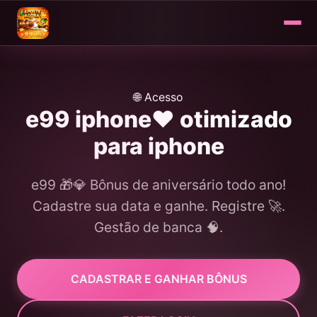
🌐 Acesso
e99 iphone❤️ otimizado
para iphone
e99 🎁💎 Bônus de aniversário todo ano!
Cadastre sua data e ganhe. Registre 🚀.
Gestão de banca 🧠.
CADASTRAR E GANHAR BÔNUS