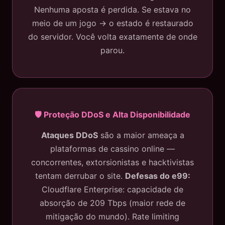
Nenhuma aposta é perdida. Se estava no
meio de um jogo → o estado é restaurado
do servidor. Você volta exatamente de onde
parou.
🛡️ Proteção DDoS e Alta Disponibilidade
Ataques DDoS
são a maior ameaça a
plataformas de cassino online —
concorrentes, extorsionistas e hacktivistas
tentam derrubar o site.
Defesas do e99:
Cloudflare Enterprise: capacidade de
absorção de 209 Tbps (maior rede de
mitigação do mundo). Rate limiting