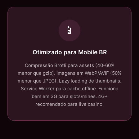
📱
Otimizado para Mobile BR
Compressão Brotli para assets (40-60%
menor que gzip). Imagens em WebP/AVIF (50%
menor que JPEG). Lazy loading de thumbnails.
Service Worker para cache offline. Funciona
bem em 3G para slots/mines. 4G+
recomendado para live casino.