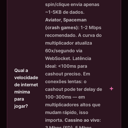
spin/clique envia apenas
~1-5KB de dados.
Aviator, Spaceman
(crash games):
1-2 Mbps
recomendado. A curva do
multiplicador atualiza
60x/segundo via
WebSocket. Latência
ideal: <100ms para
Qual a
cashout preciso. Em
velocidade
conexões lentas: o
de internet
cashout pode ter delay de
mínima
100-300ms — em
para
multiplicadores altos que
jogar?
mudam rápido, isso
importa.
Cassino ao vivo:
3 Mbps (SD), 5 Mbps