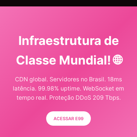
Infraestrutura de
Classe Mundial! 🌐
CDN global. Servidores no Brasil. 18ms
latência. 99.98% uptime. WebSocket em
tempo real. Proteção DDoS 209 Tbps.
ACESSAR E99