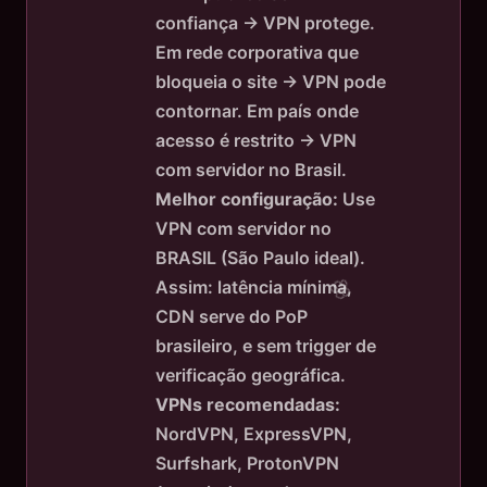
confiança → VPN protege.
Em rede corporativa que
bloqueia o site → VPN pode
contornar. Em país onde
acesso é restrito → VPN
com servidor no Brasil.
Melhor configuração:
Use
VPN com servidor no
BRASIL (São Paulo ideal).
Assim: latência mínima,
CDN serve do PoP
brasileiro, e sem trigger de
verificação geográfica.
VPNs recomendadas:
NordVPN, ExpressVPN,
Surfshark, ProtonVPN