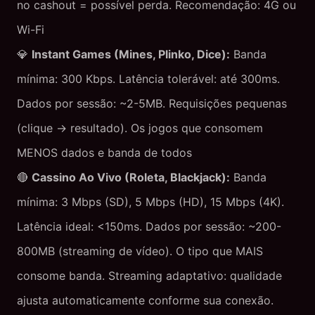
no cashout = possível perda. Recomendação: 4G ou
Wi-Fi
💎
Instant Games (Mines, Plinko, Dice):
Banda
mínima: 300 Kbps. Latência tolerável: até 300ms.
Dados por sessão: ~2-5MB. Requisições pequenas
(clique → resultado). Os jogos que consomem
MENOS dados e banda de todos
🔴
Cassino Ao Vivo (Roleta, Blackjack):
Banda
mínima: 3 Mbps (SD), 5 Mbps (HD), 15 Mbps (4K).
Latência ideal: <150ms. Dados por sessão: ~200-
800MB (streaming de vídeo). O tipo que MAIS
consome banda. Streaming adaptativo: qualidade
ajusta automaticamente conforme sua conexão.